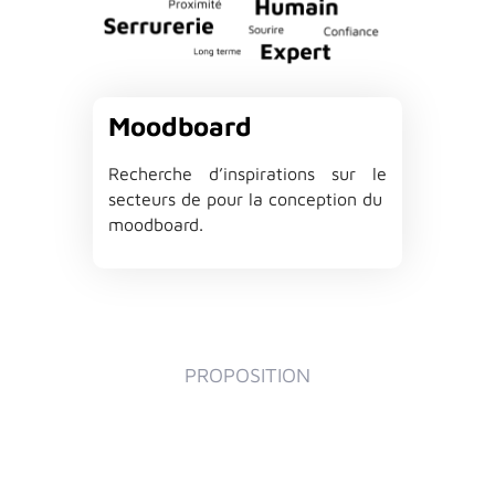
Moodboard
R
echerche
d
’
inspir
a
tions
sur
le
secteurs
de
pour
l
a
conception
du
moodbo
a
rd
.
PROPOSITION