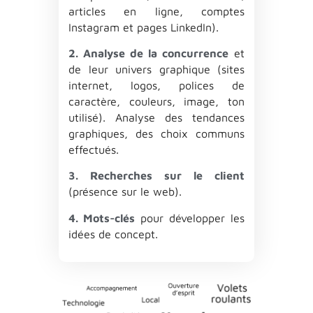
a
rticles
en
ligne
,
comptes
I
nst
a
gr
a
m
et
p
a
ges
L
inked
I
n
).
2. Analyse de la concurrence
et
de
leur
univers
gr
a
phique
(
sites
internet
,
logos
,
polices
de
c
a
r
a
ctère
,
couleurs
,
im
a
ge
,
ton
utilisé
).
A
n
a
lyse
des
tend
a
nces
gr
a
phiques
,
des
choix
communs
effectués
.
3. Recherches sur le client
(
présence
sur
le
web
).
4. Mots-clés
pour
développer
les
idées
de
concept
.