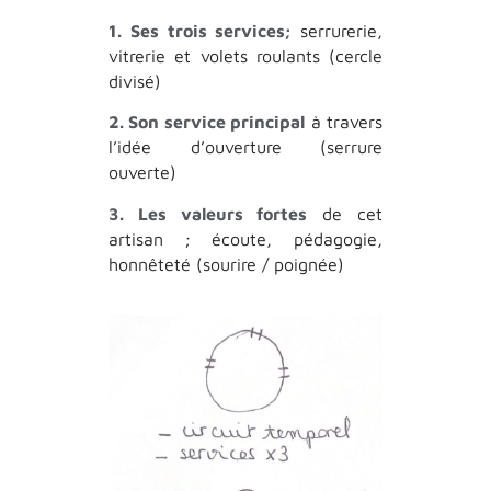
1. Ses trois services;
serrurerie
,
vitrerie
et
volets
roul
a
nts
(
cercle
divisé
)
2. Son service principal
à
tr
a
vers
l
’
idée
d
’
ouverture
(
serrure
ouverte
)
3. Les valeurs fortes
de
cet
a
rtis
a
n
;
écoute
,
péd
a
gogie
,
honnêteté
(
sourire
/
poignée
)