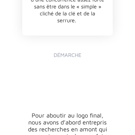
sans être dans le « simple »
cliché de la clé et de la
serrure.
DÉMARCHE
P
our
a
boutir
a
u
logo
fin
a
l
,
nous
a
vons
d
’
a
bord
entrepris
des
recherches
en
a
mont
qui