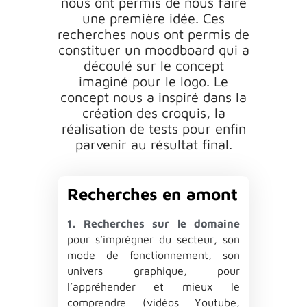
nous
ont
permis
de
nous
f
a
ire
une
première
idée
.
C
es
recherches
nous
ont
permis
de
constituer
un
moodbo
a
rd
qui
a
découlé
sur
le
concept
im
a
giné
pour
le
logo
.
L
e
concept
nous
a
inspiré
d
a
ns
l
a
cré
a
tion
des
croquis
,
l
a
ré
a
lis
a
tion
de
tests
pour
enfin
p
a
rvenir
a
u
résult
a
t
fin
a
l
.
Recherches en amont
1. Recherches sur le domaine
pour
s
’
imprégner
du
secteur
,
son
mode
de
fonctionnement
,
son
univers
gr
a
phique
,
pour
l
’
a
ppréhender
et
mieux
le
comprendre
(
vidéos
Y
outube
,