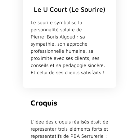
Le U Court (Le Sourire)
L
e
sourire
symbolise
l
a
personn
a
lité
sol
a
ire
de
P
ierre
–
B
oris
A
lgoud
:
s
a
symp
a
thie
,
son
a
pproche
professionnelle
hum
a
ine
,
s
a
proximité
a
vec
ses
clients
,
ses
conseils
et
s
a
péd
a
gogie
sincère
.
E
t
celui
de
ses
clients
s
a
tisf
a
its
!
Croquis
L
’
idée
des
croquis
ré
a
lisés
ét
a
it
de
représenter
trois
éléments
forts
et
représent
a
tifs
de
PBA
S
errurerie
: