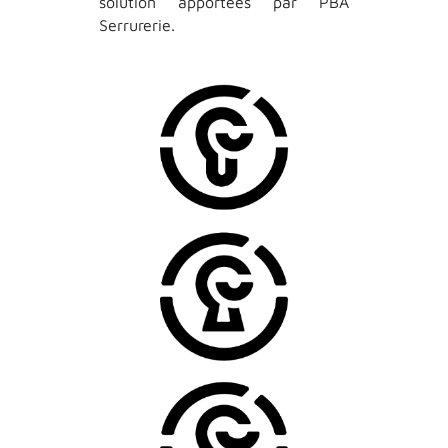
solution apportées par PBA
Serrurerie.