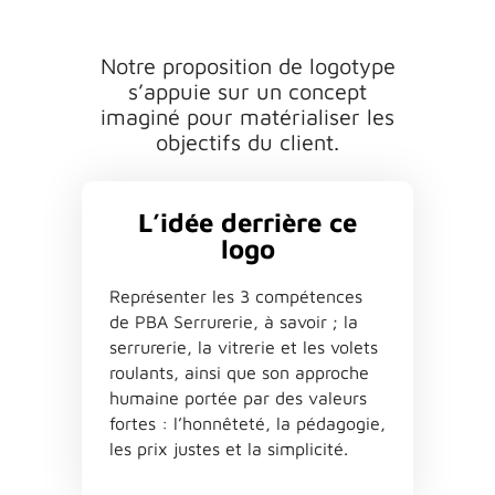
N
otre
proposition
de
logotype
s
’
a
ppuie
sur
un
concept
im
a
giné
pour
m
a
téri
a
liser
les
objectifs
du
client
.
L’idée derrière ce
logo
R
eprésenter
les
3
compétences
de
PBA
S
errurerie
,
à
s
a
voir
;
l
a
serrurerie
,
l
a
vitrerie
et
les
volets
roul
a
nts
,
a
insi
que
son
a
pproche
hum
a
ine
portée
p
a
r
des
v
a
leurs
fortes
:
l
’
honnêteté
,
l
a
péd
a
gogie
,
les
prix
justes
et
l
a
simplicité
.