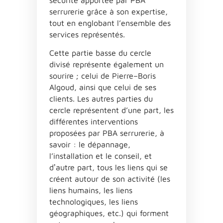
serrurerie grâce à son expertise,
tout en englobant l’ensemble des
services représentés.
C
ette
p
a
rtie
b
a
sse
du
cercle
divisé
représente
ég
a
lement
un
sourire
;
celui
de
P
ierre
–
B
oris
A
lgoud
,
a
insi
que
celui
de
ses
clients
.
L
es
a
utres
p
a
rties
du
cercle
représentent
d
’
une
p
a
rt
,
les
différentes
interventions
proposées
p
a
r
PBA
serrurerie
,
à
s
a
voir
:
le
dép
a
nn
a
ge
,
l
’
inst
a
ll
a
tion
et
le
conseil
,
et
d
ʼ
a
utre
p
a
rt
,
tous
les
liens
qui
se
créent
a
utour
de
son
a
ctivité
(
les
liens
hum
a
ins
,
les
liens
technologiques
,
les
liens
géogr
a
phiques
,
etc
.)
qui
forment