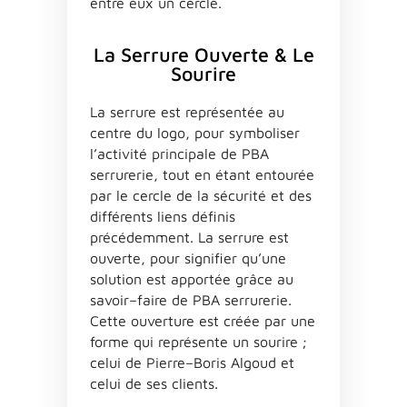
entre
eux
un
cercle
.
La Serrure Ouverte & Le
Sourire
La
serrure
est
représentée
a
u
centre
du
logo
,
pour
symboliser
l
’
a
ctivité
princip
a
le
de
PBA
serrurerie
,
tout
en
ét
a
nt
entourée
p
a
r
le
cercle
de
l
a
sécurité
et
des
différents
liens
définis
précédemment
.
La
serrure
est
ouverte
,
pour
signifier
qu
’
une
solution
est
a
pportée
gr
â
ce
a
u
s
a
voir
–
f
a
ire
de
PBA
serrurerie
.
C
ette
ouverture
est
créée
p
a
r
une
forme
qui
représente
un
sourire
;
celui
de
P
ierre
–
B
oris
A
lgoud
et
celui
de
ses
clients
.